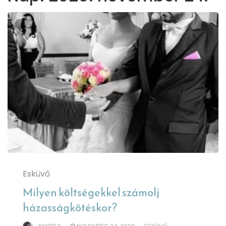
Esküvő
Milyen költségekkel számolj
házasságkötéskor?