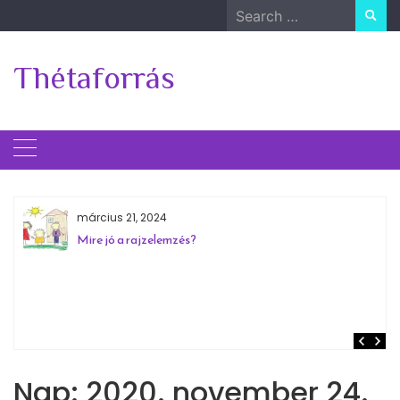
Skip
Search
to
for:
content
Thétaforrás
március 21, 2024
Mire jó a rajzelemzés?
Nap:
2020. november 24.