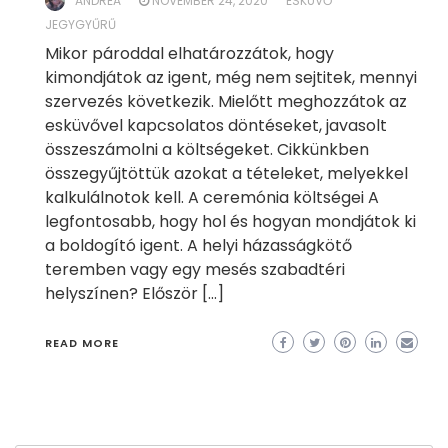
ANDREA
NOVEMBER 24, 2020
ESKÜVŐ
JEGYGYŰRŰ
Mikor pároddal elhatározzátok, hogy
kimondjátok az igent, még nem sejtitek, mennyi
szervezés következik. Mielőtt meghozzátok az
esküvővel kapcsolatos döntéseket, javasolt
összeszámolni a költségeket. Cikkünkben
összegyűjtöttük azokat a tételeket, melyekkel
kalkulálnotok kell. A ceremónia költségei A
legfontosabb, hogy hol és hogyan mondjátok ki
a boldogító igent. A helyi házasságkötő
teremben vagy egy mesés szabadtéri
helyszínen? Először […]
READ MORE