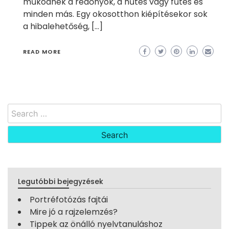
működnek a redőnyök, a hűtés vagy fűtés és
minden más. Egy okosotthon kiépítésekor sok
a hibalehetőség, […]
READ MORE
Search
for:
Legutóbbi bejegyzések
Portréfotózás fajtái
Mire jó a rajzelemzés?
Tippek az önálló nyelvtanuláshoz