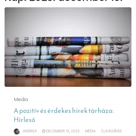
Media
A pozitív és érdekes hírek tárháza:
Hírleső
ANDREA
DECEMBER 13, 2023
MÉDIA
ÚJSÁGÍRÁS